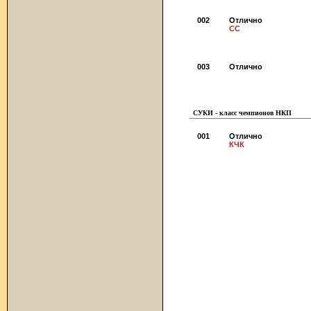
002
Отлично
СС
003
Отлично
СУКИ - класс чемпионов НКП
001
Отлично
КЧК