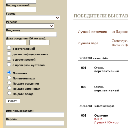
No родословной:
Город:
ПОБЕДИТЕЛИ ВЫСТА
Регион:
Владелец:
из Царскос
Лучший питомник
Дата рождения (
дд.мм.гггг
):
Созвездие
Лучшая пара
Васса из Ц
с фотографией
дисквалифицированные
КОБЕЛИ - класс беби
с дрессировкой
с проверкой суставов
001
Очень
перспективный
По кличке
По питомникам
По дате рождения
002
Очень
По дате изменения
перспективный
По дате ввода
КОБЕЛИ - класс юниоров
Имя пользователя:
001
Отлично
Ю.ПК
Пароль:
Лучший Юниор