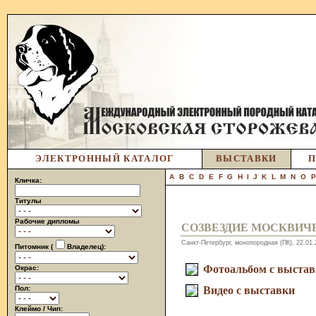
ЭЛЕКТРОННЫЙ КАТАЛОГ
ВЫСТАВКИ
П
A
B
C
D
E
F
G
H
I
J
K
L
M
N
O
Кличка:
Титулы
Рабочие дипломы
СОЗВЕЗДИЕ МОСКВИЧ
Санкт-Петербург, монопородная (ПК), 22.01
Питомник (
Владелец):
Фотоальбом с выста
Окрас:
Пол:
Видео с выставки
Клеймо / Чип: