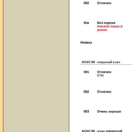
002
Отлично
б/м
Без оценки
плохой показ в
ринге
Неявка
КОБЕЛИ - открытый класс
001
Отлично
КЧК
002
Отлично
003
Очень хорошо
КОБЕЛИ - класс победителей