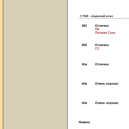
СУКИ - открытый класс
001
Отлично
ПК
Лучшая Сука
002
Отлично
СС
б/м
Отлично
б/м
Очень хорошо
б/м
Очень хорошо
Неявка