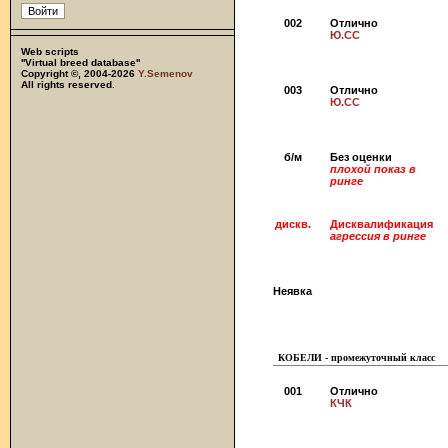
002
Отлично
Ю.CC
Web scripts
''Virtual breed database''
Copyright ©, 2004-2026
Y.Semenov
All rights reserved.
003
Отлично
Ю.CC
б/м
Без оценки
плохой показ в
ринге
дискв.
Дисквалификация
агрессия в ринге
Неявка
КОБЕЛИ - промежуточный класс
001
Отлично
КЧК