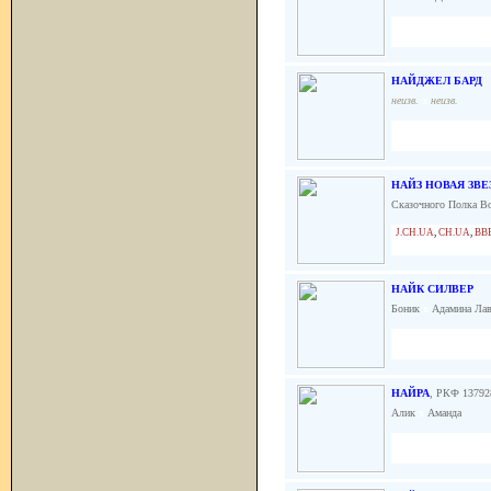
НАЙДЖЕЛ БАРД
неизв.
x
неизв.
НАЙЗ НОВАЯ ЗВЕ
Сказочного Полка В
J.CH.UA
,
CH.UA
,
BB
НАЙК СИЛВЕР
Боник
x
Адамина Лав
НАЙРА
, РКФ 13792
Алик
x
Аманда