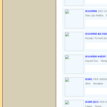
НАЗАРИЯ
, RKF 51
Макс Дар Майбах
x
Р
НАЗАРИЯ ЖЕЛАН
Евграф с Русской Д
НАЗАРИЯ ФИЕРС
Борзый Тесо
x
Импер
НАИЗ
, РКФ 168265
Жонс
x
Жозефина
НАИР-ДОЛ
, РКФ 84
Сантос
x
Долли