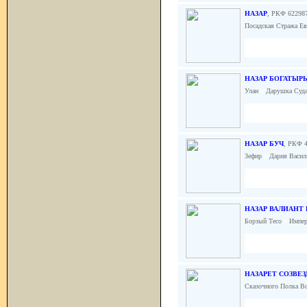
НАЗАР
, РКФ 62298
Посадская Стража Е
НАЗАР БОГАТЫР
Улан
x
Дарушка Суд
НАЗАР БУЧ
, РКФ 
Зефир
x
Дария Васил
НАЗАР ВАЛИАНТ
Борзый Тесо
x
Импер
НАЗАРЕТ СОЗВЕ
Сказочного Полка В