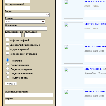
NEFERTYTY-PAHL
No родословной:
неизв.
x
неизв.
Город:
Регион:
NEPTUN-PAHLEVA
Владелец:
неизв.
x
неизв.
Дата рождения (
дд.мм.гггг
):
с фотографией
дисквалифицированные
NERO ZICIHO PU
с дрессировкой
Bozsoki Harci Boris
x
с проверкой суставов
По кличке
По питомникам
NIK-AFIERDIT
, 17
По дате рождения
Афоня-Лоу
x
Ermana 
По дате изменения
По дате ввода
NIKOLAJ ZICIHO
Имя пользователя:
Bozsoki Harci Boris
x
Пароль: