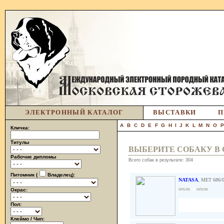
ЭЛЕКТРОННЫЙ КАТАЛОГ
ВЫСТАВКИ
П
A
B
C
D
E
F
G
H
I
J
K
L
M
N
O
Кличка:
Титулы
ВЫБЕРИТЕ СОБАКУ В
Рабочие дипломы
Всего собак в результате: 304
Питомник (
Владелец):
NATASA
, MET 686/0
неизв.
x
неизв.
Окрас:
Пол:
Клеймо / Чип: