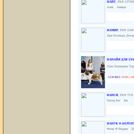
НАЙТ
, РКФ 137928
Алик
x
Аманда
НАМИР
, РКФ 2108
Заря Богатырь Дозо
НАНАЙЯ ДЛЯ ЗЛ
Злато Екатерины Ту
GCH RKF
,
CH.RU
,
CH
НАНСИ
, РКФ 7376 
Гектор Бес
x
Зея
НАНУК Ф.БЕРЕН
Фаско Ф.Норден
x
Эй