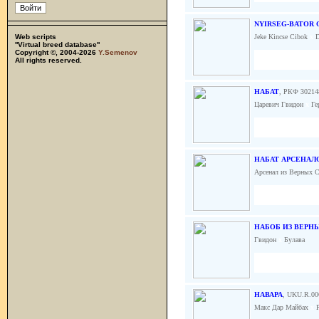
NYIRSEG-BATOR 
Web scripts
Jeke Kincse Cibok
x
D
''Virtual breed database''
Copyright ©, 2004-2026
Y.Semenov
All rights reserved.
НАБАТ
, РКФ 30214
Царевич Гвидон
x
Ге
НАБАТ АРСЕНАЛ
Арсенал из Верных 
НАБОБ ИЗ ВЕРН
Гвидон
x
Булава
НАВАРА
, UKU.R.00
Макс Дар Майбах
x
Р