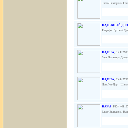
Злато Екатерины Га
НАДЕЖНЫЙ ДОЗО
Евграф с Русской Д
НАДИРА
, РКФ 210
Заря Богатырь Дозо
НАДИРА
, РКФ 279
Дан-Лот-Дар
x
Шанел
НАЗАР
, РКФ 40112
Злато Екатерины На