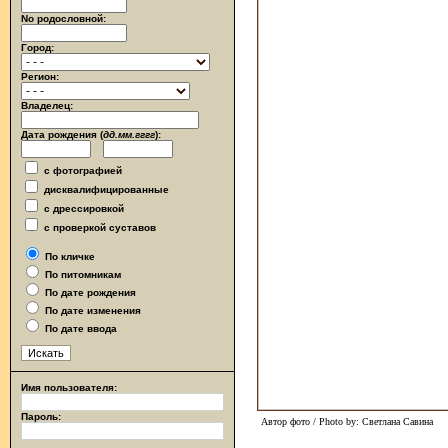
No родословной:
Город:
Регион:
Владелец:
Дата рождения (
дд.мм.гггг
):
с фотографией
дисквалифицированные
с дрессировкой
с проверкой суставов
По кличке
По питомникам
По дате рождения
По дате изменения
По дате ввода
Имя пользователя:
Пароль:
Автор фото / Photo by: Светлана Савина