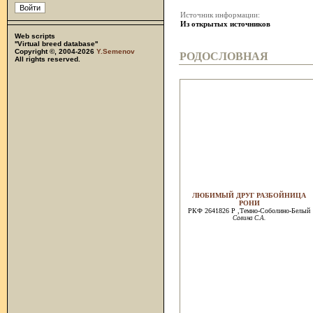
Источник информации:
Из открытых источников
Web scripts
''Virtual breed database''
Copyright ©, 2004-2026
Y.Semenov
РОДОСЛОВНАЯ
All rights reserved.
ЛЮБИМЫЙ ДРУГ РАЗБОЙНИЦА
РОНИ
РКФ 2641826 Р ,Темно-Соболино-Белый
Савина С.А.