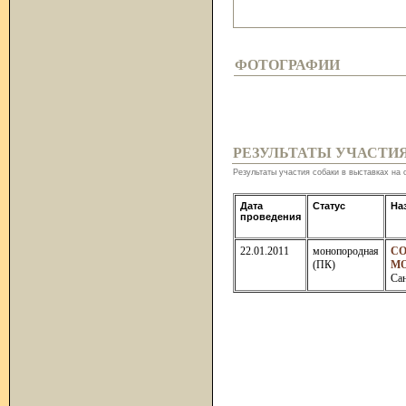
ФОТОГРАФИИ
РЕЗУЛЬТАТЫ УЧАСТИ
Результаты участия собаки в выставках на 
Дата
Статус
На
проведения
22.01.2011
монопородная
СО
(ПК)
М
Са