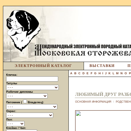
ЭЛЕКТРОННЫЙ КАТАЛОГ
ВЫСТАВКИ
П
A
B
C
D
E
F
G
H
I
J
K
L
M
N
O
Кличка:
Титулы
Рабочие дипломы
ЛЮБИМЫЙ ДРУГ РАЗБ
ОСНОВНАЯ ИНФОРМАЦИЯ
/
РОДСТВЕН
Питомник (
Владелец):
Окрас:
Пол:
Клеймо / Чип: