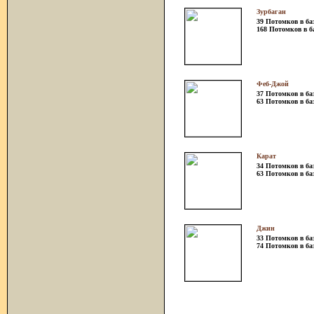
Зурбаган
39 Потомков в баз
168 Потомков в ба
Феб-Джой
37 Потомков в баз
63 Потомков в баз
Карат
34 Потомков в баз
63 Потомков в баз
Джин
33 Потомков в баз
74 Потомков в баз