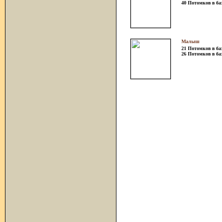
40 Потомков в баз
Малыш
21 Потомков в баз
26 Потомков в баз