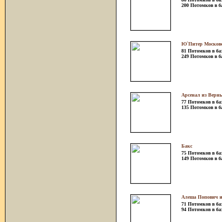
200 Потомков в ба
Ю`Питер Москов
81 Потомков в баз
249 Потомков в ба
Арсенал из Верн
77 Потомков в баз
135 Потомков в ба
Бакс
75 Потомков в баз
149 Потомков в ба
Алеша Попович и
71 Потомков в баз
94 Потомков в баз