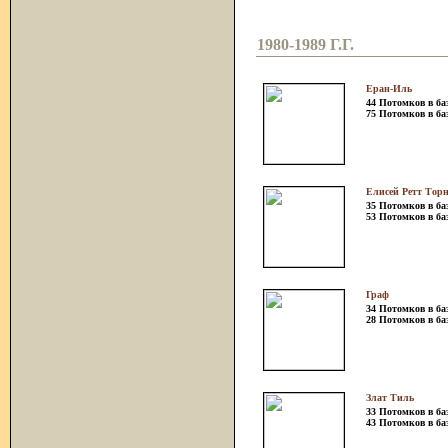
1980-1989 Г.Г.
Еран-Иль
44 Потомков в баз
75 Потомков в баз
Елисей Ретт Тор
35 Потомков в баз
53 Потомков в баз
Граф
34 Потомков в баз
28 Потомков в баз
Злат Тиль
33 Потомков в баз
43 Потомков в баз