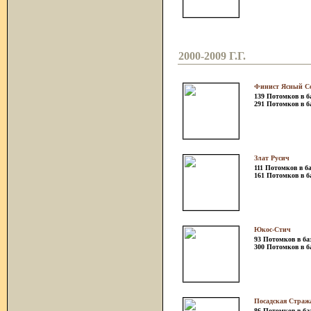
2000-2009 Г.Г.
Финист Ясный С
139 Потомков в ба
291 Потомков в ба
Злат Русич
111 Потомков в ба
161 Потомков в ба
Юкос-Стич
93 Потомков в баз
300 Потомков в ба
Посадская Страж
86 Потомков в баз