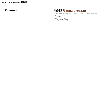
- класс чемпионов НКП
Отлично
№013
Чаяна Фемили
Соболино-Белый, , РКФ 5683671 Р, 05.09.2019
Варяг
Первая Леди