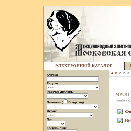
ЭЛЕКТРОННЫЙ КАТАЛОГ
A
B
C
D
E
Кличка:
Титулы
Рабочие дипломы
ЧРОО
Челябинск, 
Питомник (
Владелец):
Фо
Окрас:
Пол:
Ви
Клеймо / Чип: