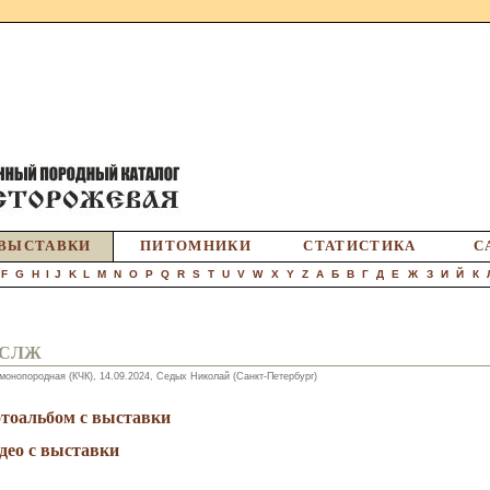
ВЫСТАВКИ
ПИТОМНИКИ
СТАТИСТИКА
С
F
G
H
I
J
K
L
M
N
O
P
Q
R
S
T
U
V
W
X
Y
Z
А
Б
В
Г
Д
Е
Ж
З
И
Й
К
 СЛЖ
монопородная (КЧК), 14.09.2024, Седых Николай (Санкт-Петербург)
тоальбом с выставки
део с выставки