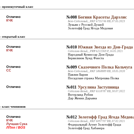
- промежуточный класс
Отлично
№008
Богиня Красоты Дарэлис
КЧК
Бело-Соболиный, , RKF 6735746 RB, 07.05.2023
Лукьян с Русской Душой
Золотофф Град Ягода Медовая
- открытый класс
Отлично
№010
Южная Звезда из Дон-Града
КЧК
Соболино-Белый, , РКФ 6222369 Р, 16.01.2021
Народный Комиссар Дон-Града
Бервилиюм Хунд Фиеста
Отлично
№009
Сказочного Полка Кольчуга
СС
Бело-Соболиный, , RKF 5868889 RB, 18.05.2020
Павлин Барин
Посадская стража Матрешка Полка
Отлично
№011
Урсулина Заступница
Соболино-Белый, , RKF 6518787 RB, 30.07.2022
Вогерланд Робин
Дар Женни Дарьяна
- класс чемпионов
Отлично
№012
Золотофф Град Ягода Медов
КЧК
Соболино-Белый, , RKF 6097707 RB, 07.02.2021
Лучшая Сука
Федеральный Агент Золотофф Града
ЛПпп / BOS
Золотофф Град Хабанера