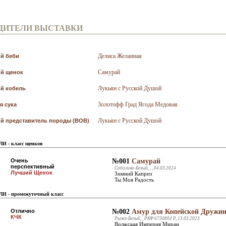
ДИТЕЛИ ВЫСТАВКИ
Делиса Желанная
й беби
Самурай
й щенок
Лукьян с Русской Душой
й кобель
Золотофф Град Ягода Медовая
я сука
Лукьян с Русской Душой
й представитель породы (BOB)
И - класс щенков
Очень
№001
Самурай
перспективный
Соболино-Белый, , , 04.03.2024
Лучший Щенок
Зимний Каприз
Ты Моя Радость
И - промежуточный класс
Отлично
№002
Амур для Копейской Дружи
КЧК
Рыже-Белый, , РКФ 6730804 Р, 13.03.2023
Волжская Империя Миран