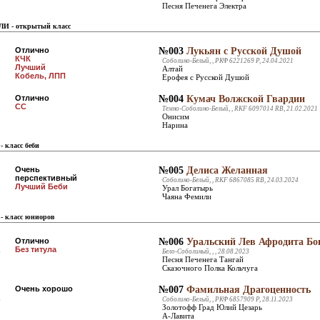
Песня Печенега Электра
И - открытый класс
Отлично
№003
Лукьян с Русской Душой
КЧК
Соболино-Белый, , РКФ 6221269 Р, 24.04.2021
Лучший
Алтай
Кобель, ЛПП
Ерофея с Русской Душой
Отлично
№004
Кумач Волжской Гвардии
СС
Темно-Соболино-Белый, , RKF 6097014 RB, 21.02.2021
Онисим
Нарина
 класс беби
Очень
№005
Делиса Желанная
перспективный
Соболино-Белый, , RKF 6867085 RB, 24.03.2024
Лучший Беби
Урал Богатырь
Чаяна Фемили
- класс юниоров
Отлично
№006
Уральский Лев Афродита Б
Без титула
Бело-Соболиный, , , 28.08.2023
Песня Печенега Тангай
Сказочного Полка Кольчуга
Очень хорошо
№007
Фамильная Драгоценность
Соболино-Белый, , РКФ 6857909 Р, 28.11.2023
Золотофф Град Юлий Цезарь
А-Лавита