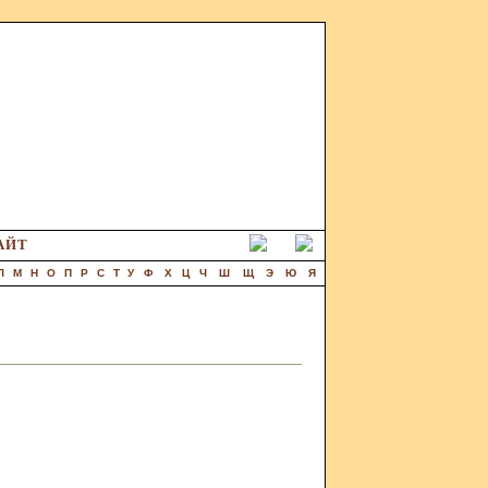
АЙТ
Л
М
Н
О
П
Р
С
Т
У
Ф
Х
Ц
Ч
Ш
Щ
Э
Ю
Я