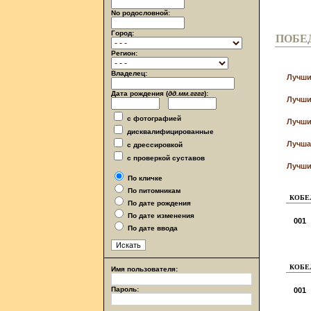
No родословной:
Город:
ПОБЕ
Регион:
Владелец:
Лучши
Дата рождения (
дд.мм.гггг
):
Лучши
с фотографией
Лучши
дисквалифицированные
Лучша
с дрессировкой
с проверкой суставов
Лучши
По кличке
По питомникам
КОБЕЛ
По дате рождения
По дате изменения
001
По дате ввода
КОБЕЛ
Имя пользователя:
Пароль:
001