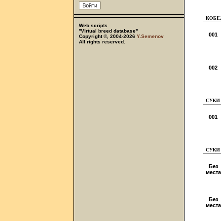
КОБЕЛ
Web scripts
''Virtual breed database''
001
Copyright ©, 2004-2026
Y.Semenov
All rights reserved.
002
СУКИ -
001
СУКИ 
Без
места
Без
места