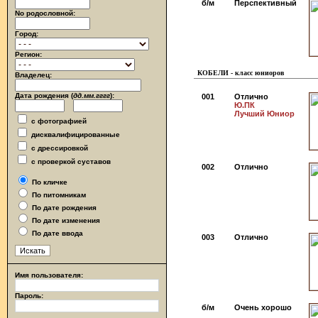
б/м
Перспективный
No родословной:
Город:
Регион:
КОБЕЛИ - класс юниоров
Владелец:
Дата рождения (
дд.мм.гггг
):
001
Отлично
Ю.ПК
Лучший Юниор
с фотографией
дисквалифицированные
с дрессировкой
с проверкой суставов
002
Отлично
По кличке
По питомникам
По дате рождения
По дате изменения
По дате ввода
003
Отлично
Имя пользователя:
Пароль:
б/м
Очень хорошо