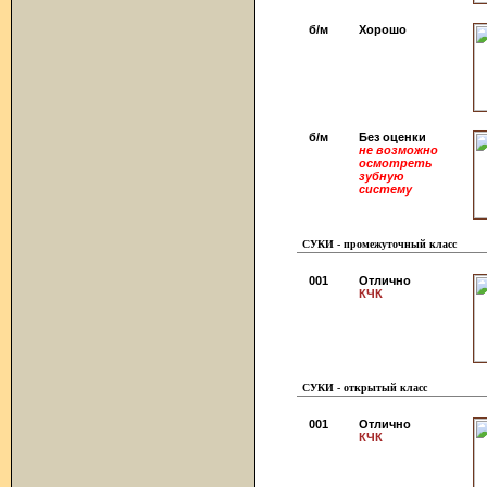
б/м
Хорошо
б/м
Без оценки
не возможно
осмотреть
зубную
систему
СУКИ - промежуточный класс
001
Отлично
КЧК
СУКИ - открытый класс
001
Отлично
КЧК