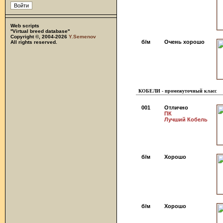
Web scripts
''Virtual breed database''
Copyright ©, 2004-2026
Y.Semenov
б/м
Очень хорошо
All rights reserved.
КОБЕЛИ - промежуточный класс
001
Отлично
ПК
Лучший Кобель
б/м
Хорошо
б/м
Хорошо