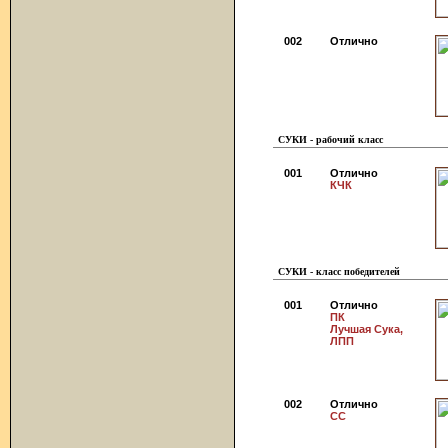
002
Отлично
СУКИ - рабочий класс
001
Отлично
КЧК
СУКИ - класс победителей
001
Отлично
ПК
Лучшая Сука,
ЛПП
002
Отлично
СС