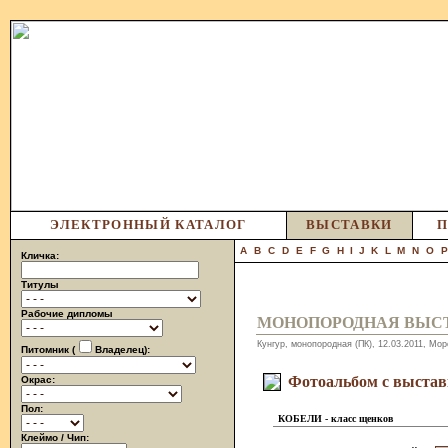
ЭЛЕКТРОННЫЙ КАТАЛОГ
ВЫСТАВКИ
П
A
B
C
D
E
F
G
H
I
J
K
L
M
N
O
Кличка:
Титулы
Рабочие дипломы
МОНОПОРОДНАЯ ВЫС
Кунгур, монопородная (ПК), 12.03.2011, Мо
Питомник (
Владелец):
Фотоальбом с выста
Окрас:
Пол:
КОБЕЛИ - класс щенков
Клеймо / Чип: