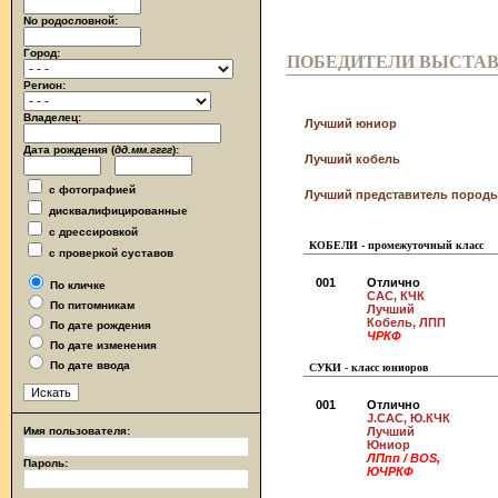
No родословной:
Город:
ПОБЕДИТЕЛИ ВЫСТА
Регион:
Владелец:
Лучший юниор
Дата рождения (
дд.мм.гггг
):
Лучший кобель
с фотографией
Лучший представитель породы
дисквалифицированные
с дрессировкой
КОБЕЛИ - промежуточный класс
с проверкой суставов
001
Отлично
По кличке
CAC, КЧК
По питомникам
Лучший
Кобель, ЛПП
По дате рождения
ЧРКФ
По дате изменения
По дате ввода
СУКИ - класс юниоров
001
Отлично
J.CAC, Ю.КЧК
Имя пользователя:
Лучший
Юниор
ЛПпп / BOS,
Пароль:
ЮЧРКФ