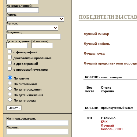
No родословной:
Город:
ПОБЕДИТЕЛИ ВЫСТА
Регион:
Владелец:
Лучший юниор
Дата рождения (
дд.мм.гггг
):
Лучший кобель
с фотографией
Лучшая сука
дисквалифицированные
Лучший представитель породы
с дрессировкой
с проверкой суставов
КОБЕЛИ - класс юниоров
По кличке
По питомникам
Без
Очень
По дате рождения
места
хорошо
По дате изменения
По дате ввода
КОБЕЛИ - промежуточный класс
001
Отлично
Имя пользователя:
КЧК
Лучший
Пароль:
Кобель, ЛПП