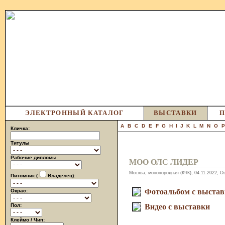
ЭЛЕКТРОННЫЙ КАТАЛОГ
ВЫСТАВКИ
П
A
B
C
D
E
F
G
H
I
J
K
L
M
N
O
Кличка:
Титулы
Рабочие дипломы
МОО ОЛС ЛИДЕР
Москва, монопородная (КЧК), 04.11.2022, 
Питомник (
Владелец):
Фотоальбом с выста
Окрас:
Пол:
Видео с выставки
Клеймо / Чип: