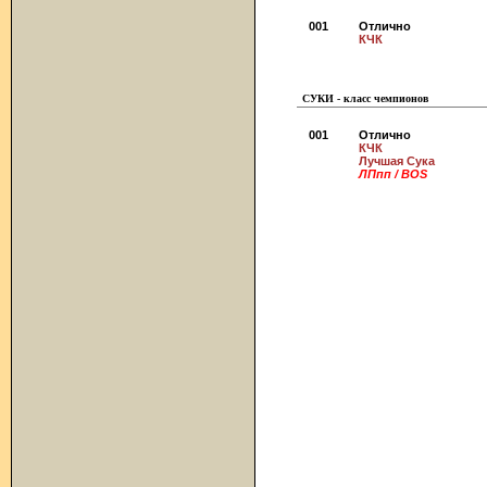
001
Отлично
КЧК
СУКИ - класс чемпионов
001
Отлично
КЧК
Лучшая Сука
ЛПпп / BOS