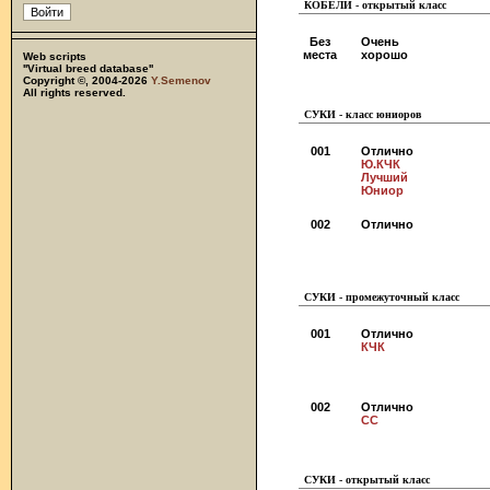
КОБЕЛИ - открытый класс
Без
Очень
места
хорошо
Web scripts
''Virtual breed database''
Copyright ©, 2004-2026
Y.Semenov
All rights reserved.
СУКИ - класс юниоров
001
Отлично
Ю.КЧК
Лучший
Юниор
002
Отлично
СУКИ - промежуточный класс
001
Отлично
КЧК
002
Отлично
СС
СУКИ - открытый класс