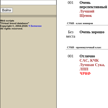
001
Очень
перспективный
Лучший
Щенок
Web scripts
''Virtual breed database''
СУКИ - класс юниоров
Copyright ©, 2004-2026
Y.Semenov
All rights reserved.
Без
Очень хорошо
места
СУКИ - промежуточный класс
001
Отлично
CAC, КЧК
Лучшая Сука,
ЛПП
ЧРКФ