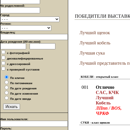
No родословной:
Город:
ПОБЕДИТЕЛИ ВЫСТАВ
Регион:
Лучший щенок
Владелец:
Дата рождения (
дд.мм.гггг
):
Лучший кобель
Лучшая сука
с фотографией
дисквалифицированные
Лучший представитель 
с дрессировкой
с проверкой суставов
КОБЕЛИ - открытый класс
По кличке
По питомникам
001
Отлично
По дате рождения
CAC, КЧК
По дате изменения
Лучший
По дате ввода
Кобель
ЛПпп / BOS,
ЧРКФ
Имя пользователя:
СУКИ - класс щенков
Пароль: