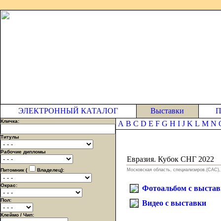
ЭЛЕКТРОННЫЙ КАТАЛОГ
Выставки
П
Кличка:
A
B
C
D
E
F
G
H
I
J
K
L
M
N
Титулы
Рабочие дипломы
Евразия. Кубок СНГ 2022
Питомник (
Владелец):
Московская область, специализиров.(САС), 
Окрас:
Фотоальбом с выста
Пол:
Видео с выставки
Клеймо / Чип: