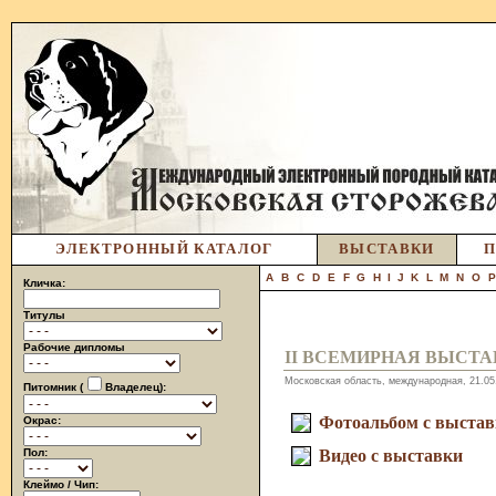
ЭЛЕКТРОННЫЙ КАТАЛОГ
ВЫСТАВКИ
П
A
B
C
D
E
F
G
H
I
J
K
L
M
N
O
Кличка:
Титулы
Рабочие дипломы
II ВСЕМИРНАЯ ВЫСТ
Московская область, международная, 21.05
Питомник (
Владелец):
Фотоальбом с выста
Окрас:
Пол:
Видео с выставки
Клеймо / Чип: