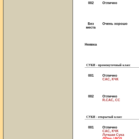
002
Отлично
Без
Очень хорошо
места
Неявка
СУКИ - промежуточный класс
001
Отлично
CAC, КЧК
002
Отлично
R.CAC, СС
СУКИ - открытый класс
001
Отлично
CAC, КЧК
Лучшая Сука
ЛПпп / BOS