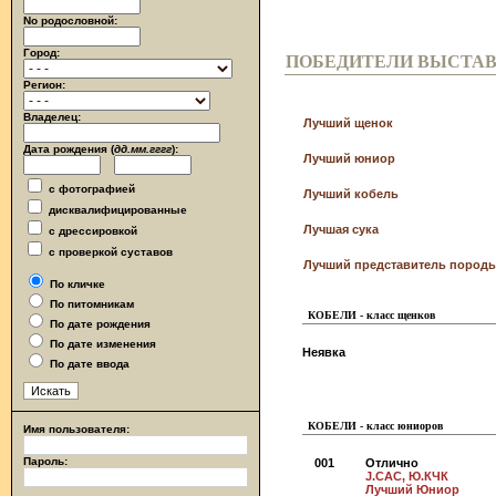
No родословной:
Город:
ПОБЕДИТЕЛИ ВЫСТА
Регион:
Владелец:
Лучший щенок
Дата рождения (
дд.мм.гггг
):
Лучший юниор
с фотографией
Лучший кобель
дисквалифицированные
Лучшая сука
с дрессировкой
с проверкой суставов
Лучший представитель породы
По кличке
По питомникам
КОБЕЛИ - класс щенков
По дате рождения
По дате изменения
Неявка
По дате ввода
КОБЕЛИ - класс юниоров
Имя пользователя:
Пароль:
001
Отлично
J.CAC, Ю.КЧК
Лучший Юниор