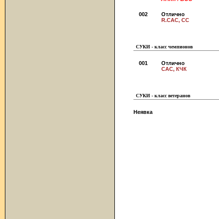
002
Отлично
R.CAC, СС
СУКИ - класс чемпионов
001
Отлично
CAC, КЧК
СУКИ - класс ветеранов
Неявка