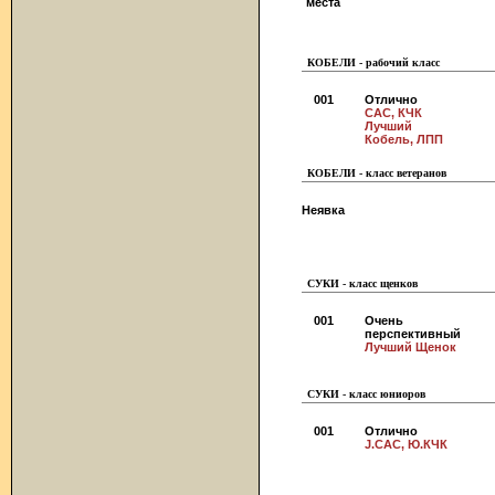
места
КОБЕЛИ - рабочий класс
001
Отлично
CAC, КЧК
Лучший
Кобель, ЛПП
КОБЕЛИ - класс ветеранов
Неявка
СУКИ - класс щенков
001
Очень
перспективный
Лучший Щенок
СУКИ - класс юниоров
001
Отлично
J.CAC, Ю.КЧК