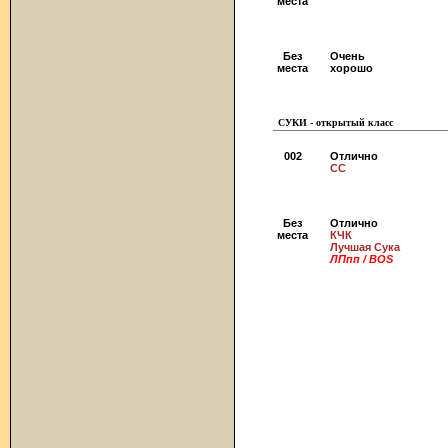
места
Без
Очень
места
хорошо
СУКИ - открытый класс
002
Отлично
СС
Без
Отлично
места
КЧК
Лучшая Сука
ЛПпп / BOS