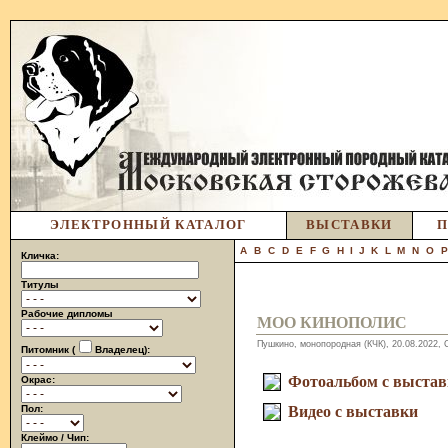
ЭЛЕКТРОННЫЙ КАТАЛОГ
ВЫСТАВКИ
П
A
B
C
D
E
F
G
H
I
J
K
L
M
N
O
Кличка:
Титулы
Рабочие дипломы
МОО КИНОПОЛИС
Пушкино, монопородная (КЧК), 20.08.2022,
Питомник (
Владелец):
Фотоальбом с выста
Окрас:
Пол:
Видео с выставки
Клеймо / Чип: