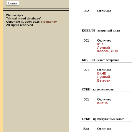
002
Отлично
Web scripts
''Virtual breed database''
Copyright ©, 2004-2026
Y.Semenov
All rights reserved.
КОБЕЛИ - открытый класс
001
Отлично
КЧК
Лучший
Кобель, ЛПП
КОБЕЛИ - класс ветеранов
001
Отлично
ВКЧК
Лучший
Ветеран
СУКИ - класс юниоров
001
Отлично
Ю.КЧК
СУКИ - промежуточный класс
Без
Отлично