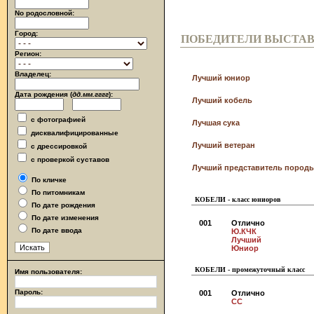
No родословной:
Город:
ПОБЕДИТЕЛИ ВЫСТА
Регион:
Владелец:
Лучший юниор
Дата рождения (
дд.мм.гггг
):
Лучший кобель
с фотографией
Лучшая сука
дисквалифицированные
Лучший ветеран
с дрессировкой
с проверкой суставов
Лучший представитель породы
По кличке
По питомникам
КОБЕЛИ - класс юниоров
По дате рождения
По дате изменения
001
Отлично
По дате ввода
Ю.КЧК
Лучший
Юниор
КОБЕЛИ - промежуточный класс
Имя пользователя:
Пароль:
001
Отлично
СС