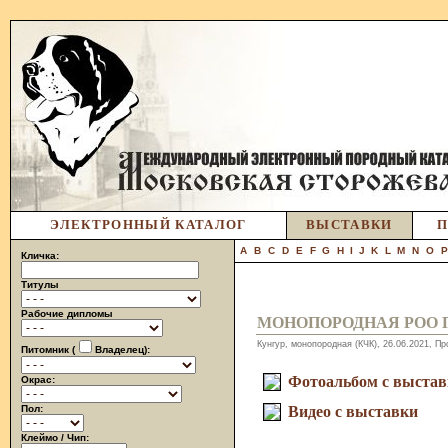
ЭЛЕКТРОННЫЙ КАТАЛОГ
ВЫСТАВКИ
П
A
B
C
D
E
F
G
H
I
J
K
L
M
N
O
Кличка:
Титулы
Рабочие дипломы
МОНОПОРОДНАЯ РОО 
Кунгур, монопородная (КЧК), 26.06.2021, П
Питомник (
Владелец):
Фотоальбом с выста
Окрас:
Пол:
Видео с выставки
Клеймо / Чип: