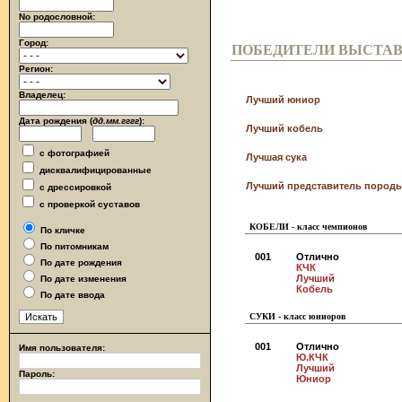
No родословной:
Город:
ПОБЕДИТЕЛИ ВЫСТА
Регион:
Владелец:
Лучший юниор
Дата рождения (
дд.мм.гггг
):
Лучший кобель
с фотографией
Лучшая сука
дисквалифицированные
Лучший представитель породы
с дрессировкой
с проверкой суставов
КОБЕЛИ - класс чемпионов
По кличке
По питомникам
001
Отлично
По дате рождения
КЧК
Лучший
По дате изменения
Кобель
По дате ввода
СУКИ - класс юниоров
001
Отлично
Имя пользователя:
Ю.КЧК
Лучший
Пароль:
Юниор