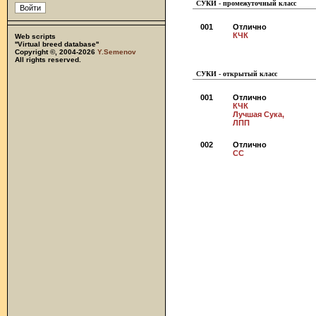
СУКИ - промежуточный класс
001
Отлично
КЧК
Web scripts
''Virtual breed database''
Copyright ©, 2004-2026
Y.Semenov
All rights reserved.
СУКИ - открытый класс
001
Отлично
КЧК
Лучшая Сука,
ЛПП
002
Отлично
СС