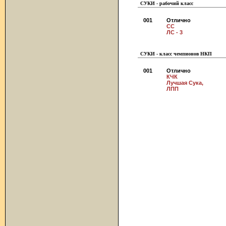
СУКИ - рабочий класс
001
Отлично
СС
ЛС - 3
СУКИ - класс чемпионов НКП
001
Отлично
КЧК
Лучшая Сука,
ЛПП