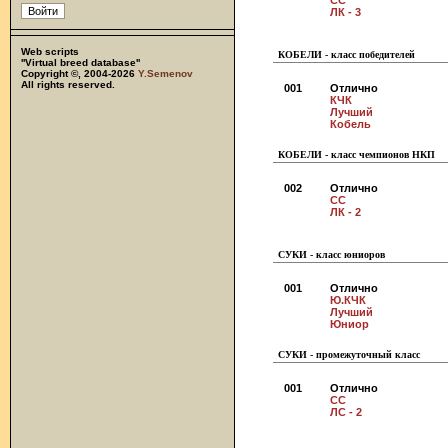
СС
ЛК - 3
Web scripts
КОБЕЛИ - класс победителей
''Virtual breed database''
Copyright ©, 2004-2026
Y.Semenov
All rights reserved.
001
Отлично
КЧК
Лучший
Кобель
КОБЕЛИ - класс чемпионов НКП
002
Отлично
СС
ЛК - 2
СУКИ - класс юниоров
001
Отлично
Ю.КЧК
Лучший
Юниор
СУКИ - промежуточный класс
001
Отлично
СС
ЛС - 2