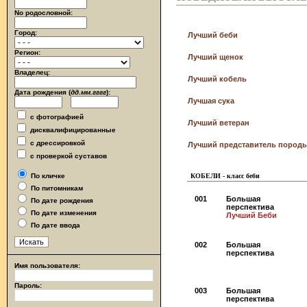
No родословной:
Город:
Лучший беби
Регион:
Лучший щенок
Владелец:
Лучший кобель
Дата рождения (
дд.мм.гггг
):
Лучшая сука
с фотографией
Лучший ветеран
дисквалифицированные
с дрессировкой
Лучший представитель породы
с проверкой суставов
По кличке
КОБЕЛИ - класс беби
По питомникам
001
Большая
По дате рождения
перспектива
По дате изменения
Лучший Беби
По дате ввода
002
Большая
перспектива
Имя пользователя:
Пароль:
003
Большая
перспектива