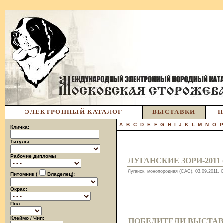
ЭЛЕКТРОННЫЙ КАТАЛОГ
ВЫСТАВКИ
П
A
B
C
D
E
F
G
H
I
J
K
L
M
N
O
Кличка:
Титулы
Рабочие дипломы
ЛУГАНСКИЕ ЗОРИ-2011
Луганск, монопородная (САС), 03.09.2011,
Питомник (
Владелец):
Окрас:
Пол:
Клеймо / Чип:
ПОБЕДИТЕЛИ ВЫСТА