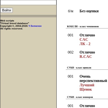
б/м
Без оценки
Web scripts
''Virtual breed database''
Copyright ©, 2004-2026
Y.Semenov
КОБЕЛИ - класс чемпионов
All rights reserved.
001
Отлично
CAC
ЛК - 2
002
Отлично
R.CAC
СУКИ - класс щенков
001
Очень
перспективный
Лучший
Щенок
СУКИ - класс юниоров
001
Отлично