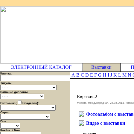
ЭЛЕКТРОННЫЙ КАТАЛОГ
Выставки
П
Кличка:
A
B
C
D
E
F
G
H
I
J
K
L
M
N
Титулы
Рабочие дипломы
Евразия-2
Питомник (
Владелец):
Москва, международная, 23.03.2014, Ивани
Окрас:
Фотоальбом с выста
Пол:
Видео с выставки
Клеймо / Чип: