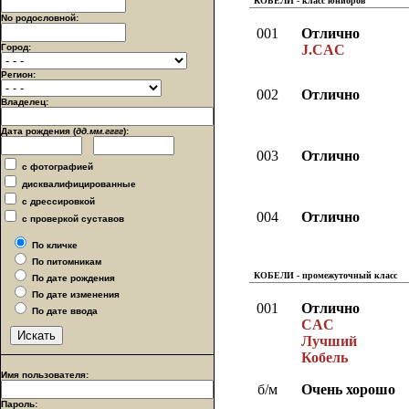
КОБЕЛИ - класс юниоров
No родословной:
001
Отлично
Город:
J.CAC
Регион:
002
Отлично
Владелец:
Дата рождения (
дд.мм.гггг
):
003
Отлично
с фотографией
дисквалифицированные
с дрессировкой
004
Отлично
с проверкой суставов
По кличке
По питомникам
КОБЕЛИ - промежуточный класс
По дате рождения
По дате изменения
001
Отлично
По дате ввода
CAC
Лучший
Кобель
Имя пользователя:
б/м
Очень хорошо
Пароль: