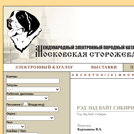
ЭЛЕКТРОННЫЙ КАТАЛОГ
ВЫСТАВКИ
П
A
B
C
D
E
F
G
H
I
J
K
L
M
N
O
Кличка:
Титулы
Рабочие дипломы
Питомник (
Владелец):
РЭД ЭНД ВАЙТ СИБИР
Окрас:
Рэд Энд Вайт Сибирия
Пол:
Владелец:
Карташова В.А.
Клеймо / Чип: