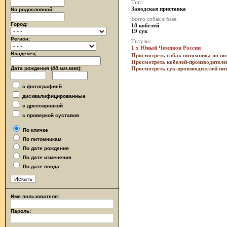
Тип:
Заводская приставка
No родословной:
Всего собак в базе:
Город:
18 кобелей
19 сук
Регион:
Титулы:
1 x Юный Чемпион России
Владелец:
Просмотреть собак питомника по п
Просмотреть кобелей-производителе
Дата рождения (
дд.мм.гггг
):
Просмотреть сук-производителей пи
с фотографией
дисквалифицированные
с дрессировкой
с проверкой суставов
По кличке
По питомникам
По дате рождения
По дате изменения
По дате ввода
Имя пользователя:
Пароль: