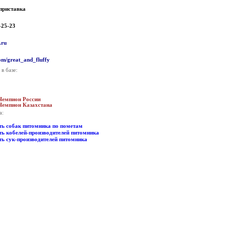
приставка
-25-23
.ru
com/great_and_fluffy
 в базе:
Чемпион России
Чемпион Казахстана
а:
ь собак питомника по пометам
ь кобелей-производителей питомника
ь сук-производителей питомника