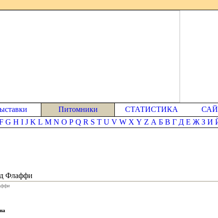
ыставки
Питомники
СТАТИСТИКА
СА
F
G
H
I
J
K
L
M
N
O
P
Q
R
S
T
U
V
W
X
Y
Z
А
Б
В
Г
Д
Е
Ж
З
И
нд Флаффи
аффи
на