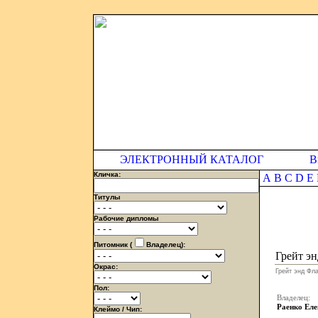
ЭЛЕКТРОННЫЙ КАТАЛОГ
В
Кличка:
A
B
C
D
E
Титулы
Рабочие дипломы
Питомник (
Владелец):
Грейт э
Окрас:
Грейт энд Фл
Пол:
Владелец:
Раенко Еле
Клеймо / Чип: