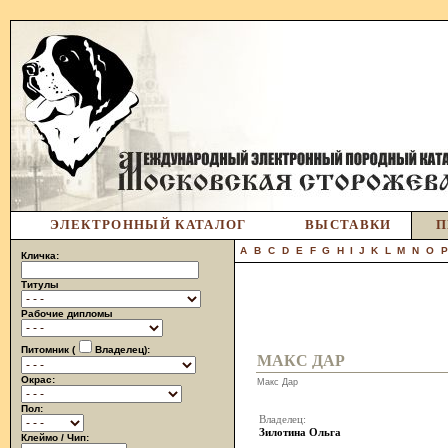
ЭЛЕКТРОННЫЙ КАТАЛОГ
ВЫСТАВКИ
П
A
B
C
D
E
F
G
H
I
J
K
L
M
N
O
Кличка:
Титулы
Рабочие дипломы
Питомник (
Владелец):
МАКС ДАР
Окрас:
Макс Дар
Пол:
Владелец:
Зилотина Ольга
Клеймо / Чип: