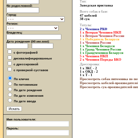
Тип:
Заводская приставка
No родословной:
Всего собак в базе:
Город:
47 кобелей
38 сук
Регион:
Титулы:
2 x Чемпион РКФ
Владелец:
1 x Ветеран Чемпион НКП
1 x Ветеран Чемпион России
1 x Победитель Беларуси
Дата рождения (
дд.мм.гггг
):
1 x Чемпион России
1 x Чемпион Беларуси
1 x Гранд Чемпион России
с фотографией
1 x Грандчемпион Беларуси
5 x Чемпион НКП
дисквалифицированные
2 x Чемпион Породы БКО
с дрессировкой
Дрессировка:
1 x ЗКС - 2
с проверкой суставов
1 x ОКД - 2
1 x Т - 1
По кличке
Просмотреть собак питомника по п
Просмотреть кобелей-производителе
По питомникам
Просмотреть сук-производителей пи
По дате рождения
По дате изменения
По дате ввода
Имя пользователя:
Пароль: