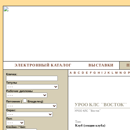
ЭЛЕКТРОННЫЙ КАТАЛОГ
ВЫСТАВКИ
П
A
B
C
D
E
F
G
H
I
J
K
L
M
N
O
Кличка:
Титулы
Рабочие дипломы
Питомник (
Владелец):
УРОО КЛС ``ВОСТОК``
Окрас:
УРОО КЛС ``Восток``
Пол:
Тип:
Клуб (секция клуба)
Клеймо / Чип: