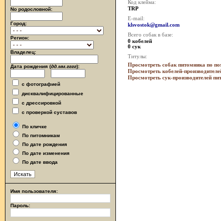
Код клейма:
TRP
No родословной:
E-mail:
Город:
klsvostok@gmail.com
Всего собак в базе:
Регион:
0 кобелей
0 сук
Владелец:
Титулы:
Просмотреть собак питомника по п
Дата рождения (
дд.мм.гггг
):
Просмотреть кобелей-производителе
Просмотреть сук-производителей пи
с фотографией
дисквалифицированные
с дрессировкой
с проверкой суставов
По кличке
По питомникам
По дате рождения
По дате изменения
По дате ввода
Имя пользователя:
Пароль: