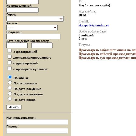
Тип:
Клуб (секция клуба)
No родословной:
Код клейма:
Город:
DFM
E-mail:
Регион:
skazpolk@yandex.ru
Всего собак в базе:
Владелец:
0 кобелей
0 сук
Дата рождения (
дд.мм.гггг
):
Титулы:
Просмотреть собак питомника по п
с фотографией
Просмотреть кобелей-производителе
дисквалифицированные
Просмотреть сук-производителей пи
с дрессировкой
с проверкой суставов
По кличке
По питомникам
По дате рождения
По дате изменения
По дате ввода
Имя пользователя:
Пароль: