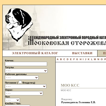
ЭЛЕКТРОННЫЙ КАТАЛОГ
ВЫСТАВКИ
П
A
B
C
D
E
F
G
H
I
J
K
L
M
N
O
Кличка:
Титулы
Рабочие дипломы
Питомник (
Владелец):
МОО КСС
Окрас:
МОО КСС
Пол:
Владелец:
Руководитель Головина Е.В.
Клеймо / Чип: