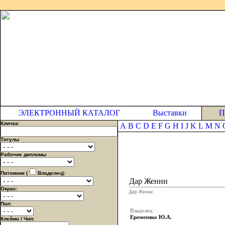
ЭЛЕКТРОННЫЙ КАТАЛОГ
Выставки
П
Кличка:
A
B
C
D
E
F
G
H
I
J
K
L
M
N
Титулы
Рабочие дипломы
Питомник (
Владелец):
Дар Женни
Окрас:
Дар Женни
Пол:
Владелец:
Еремеенко Ю.А.
Клеймо / Чип: