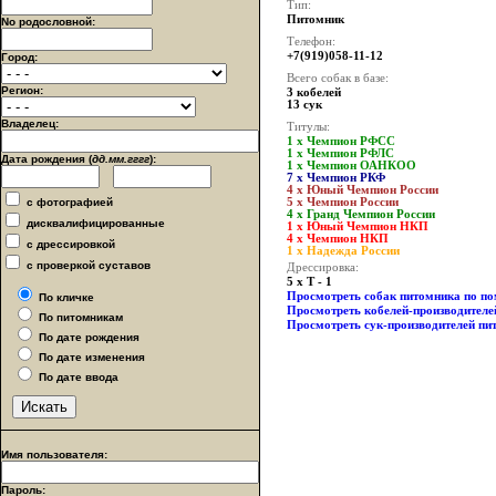
Тип:
Питомник
No родословной:
Телефон:
+7(919)058-11-12
Город:
Всего собак в базе:
Регион:
3 кобелей
13 сук
Владелец:
Титулы:
1 x Чемпион РФСС
1 x Чемпион РФЛС
Дата рождения (
дд.мм.гггг
):
1 x Чемпион ОАНКОО
7 x Чемпион РКФ
4 x Юный Чемпион России
с фотографией
5 x Чемпион России
4 x Гранд Чемпион России
дисквалифицированные
1 x Юный Чемпион НКП
4 x Чемпион НКП
с дрессировкой
1 x Надежда России
с проверкой суставов
Дрессировка:
5 x Т - 1
Просмотреть собак питомника по п
По кличке
Просмотреть кобелей-производителе
По питомникам
Просмотреть сук-производителей пи
По дате рождения
По дате изменения
По дате ввода
Имя пользователя:
Пароль: