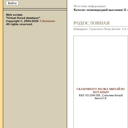
Источник информации:
Каталог монопородной выставки 11 
Web scripts
''Virtual breed database''
Copyright ©, 2004-2026
Y.Semenov
РОДОСЛОВНАЯ
All rights reserved.
Инбридинги: Сказочного Полка Батяня: 3:4; 
СКАЗОЧНОГО ПОЛКА МИХАЙЛО
ПОТАПЫЧ
RKF 6511849 RB ,Соболино-Белый
Звягин Е.В.