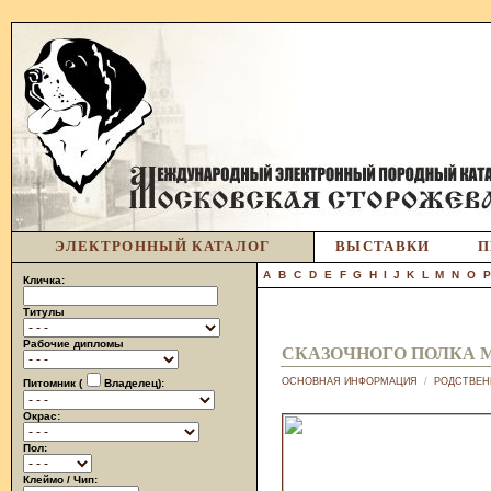
ЭЛЕКТРОННЫЙ КАТАЛОГ
ВЫСТАВКИ
П
A
B
C
D
E
F
G
H
I
J
K
L
M
N
O
Кличка:
Титулы
Рабочие дипломы
СКАЗОЧНОГО ПОЛКА 
ОСНОВНАЯ ИНФОРМАЦИЯ
/
РОДСТВЕН
Питомник (
Владелец):
Окрас:
Пол:
Клеймо / Чип: