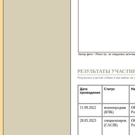
Автор фото / Photo by: из открытых источн
РЕЗУЛЬТАТЫ УЧАСТИ
Результаты участия собаки в выставках на 
Дата
Статус
На
проведения
11.09.2022
монопородная
О
(КЧК)
Ро
28.05.2023
специализиров.
О
(CACIB)
Ро