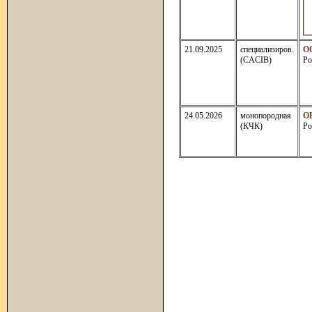
21.09.2025
специализиров.
О
(CACIB)
Ро
24.05.2026
монопородная
О
(КЧК)
Ро