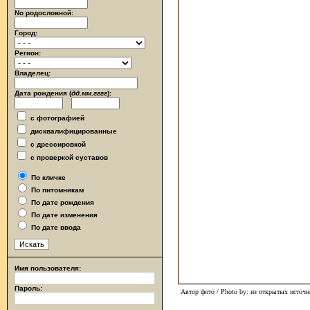
No родословной:
Город:
Регион:
Владелец:
Дата рождения (
дд.мм.гггг
):
с фотографией
дисквалифицированные
с дрессировкой
с проверкой суставов
По кличке
По питомникам
По дате рождения
По дате изменения
По дате ввода
Имя пользователя:
Пароль:
Автор фото / Photo by: из открытых источн