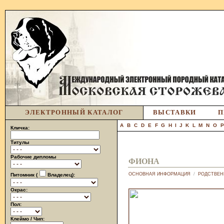
ЭЛЕКТРОННЫЙ КАТАЛОГ
ВЫСТАВКИ
П
A
B
C
D
E
F
G
H
I
J
K
L
M
N
O
Кличка:
Титулы
Рабочие дипломы
ФИОНА
ОСНОВНАЯ ИНФОРМАЦИЯ
/
РОДСТВЕН
Питомник (
Владелец):
Окрас:
Пол:
Клеймо / Чип: