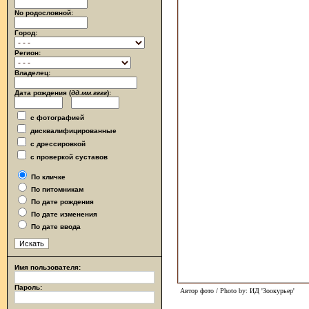
No родословной:
Город:
Регион:
Владелец:
Дата рождения (
дд.мм.гггг
):
с фотографией
дисквалифицированные
с дрессировкой
с проверкой суставов
По кличке
По питомникам
По дате рождения
По дате изменения
По дате ввода
Имя пользователя:
Пароль:
Автор фото / Photo by: ИД 'Зоокурьер'