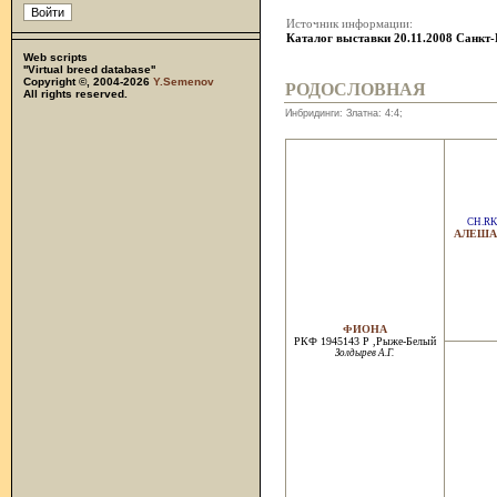
Источник информации:
Каталог выставки 20.11.2008 Санкт
Web scripts
''Virtual breed database''
Copyright ©, 2004-2026
Y.Semenov
РОДОСЛОВНАЯ
All rights reserved.
Инбридинги: Златна: 4:4;
CH.R
АЛЕША
ФИОНА
РКФ 1945143 Р ,Рыже-Белый
Золдырев А.Г.