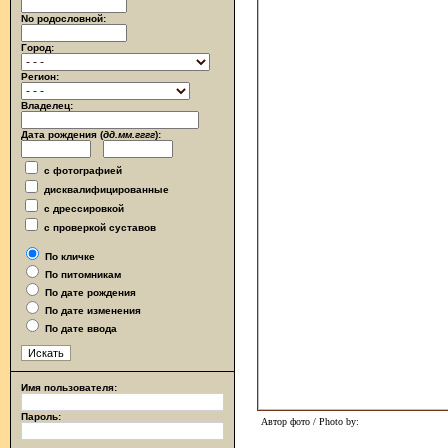
No родословной:
Город:
Регион:
Владелец:
Дата рождения (
дд.мм.гггг
):
с фотографией
дисквалифицированные
с дрессировкой
с проверкой суставов
По кличке
По питомникам
По дате рождения
По дате изменения
По дате ввода
Имя пользователя:
Пароль:
Автор фото / Photo by: