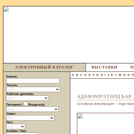
ЭЛЕКТРОННЫЙ КАТАЛОГ
ВЫСТАВКИ
П
A
B
C
D
E
F
G
H
I
J
K
L
M
N
O
Кличка:
Титулы
Рабочие дипломы
АДАМ РОУЛ ГОЛД БАР
ОСНОВНАЯ ИНФОРМАЦИЯ
/
РОДСТВЕН
Питомник (
Владелец):
Окрас:
Пол:
Клеймо / Чип: