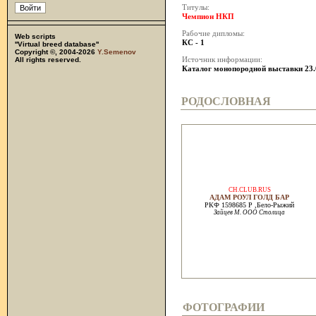
Титулы:
Чемпион НКП
Рабочие дипломы:
Web scripts
КС - 1
''Virtual breed database''
Copyright ©, 2004-2026
Y.Semenov
All rights reserved.
Источник информации:
Каталог монопородной выставки 23.
РОДОСЛОВНАЯ
CH.CLUB.RUS
АДАМ РОУЛ ГОЛД БАР
РКФ 1598685 Р ,Бело-Рыжий
Зайцев М. ООО Столица
ФОТОГРАФИИ