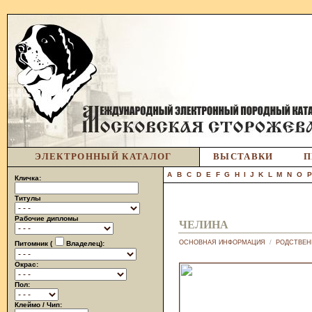
ЭЛЕКТРОННЫЙ КАТАЛОГ
ВЫСТАВКИ
П
A
B
C
D
E
F
G
H
I
J
K
L
M
N
O
Кличка:
Титулы
Рабочие дипломы
ЧЕЛИНА
ОСНОВНАЯ ИНФОРМАЦИЯ
/
РОДСТВЕН
Питомник (
Владелец):
Окрас:
Пол:
Клеймо / Чип: