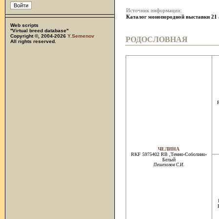
Источник информации:
Каталог монопородной выставки 21
Web scripts
''Virtual breed database''
Copyright ©, 2004-2026
Y.Semenov
РОДОСЛОВНАЯ
All rights reserved.
ЧЕЛИНА
RKF 5975402 RB ,Темно-Соболино-
Белый
Пешехонов С.И.