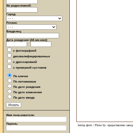
No родословной:
Город:
Регион:
Владелец:
Дата рождения (
дд.мм.гггг
):
с фотографией
дисквалифицированные
с дрессировкой
с проверкой суставов
По кличке
По питомникам
По дате рождения
По дате изменения
По дате ввода
Имя пользователя:
Пароль:
Автор фото / Photo by: предоставлено заво