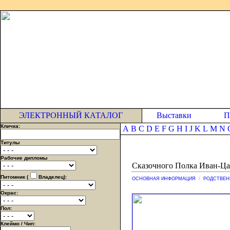
ЭЛЕКТРОННЫЙ КАТАЛОГ
Выставки
П
Кличка:
A
B
C
D
E
F
G
H
I
J
K
L
M
N
Титулы
Рабочие дипломы
Сказочного Полка Иван-Ц
Питомник (
Владелец):
ОСНОВНАЯ ИНФОРМАЦИЯ
/
РОДСТВЕН
Окрас:
Пол:
Клеймо / Чип: