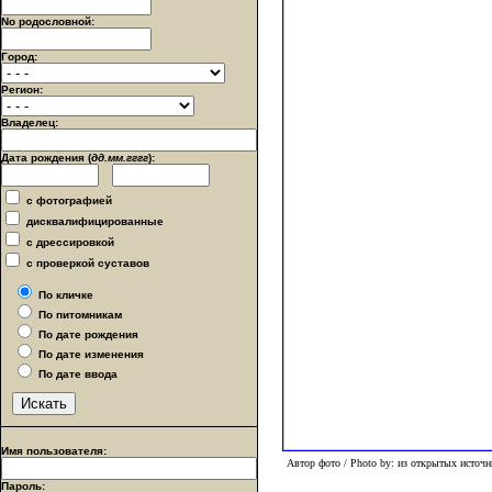
No родословной:
Город:
Регион:
Владелец:
Дата рождения (
дд.мм.гггг
):
с фотографией
дисквалифицированные
с дрессировкой
с проверкой суставов
По кличке
По питомникам
По дате рождения
По дате изменения
По дате ввода
Имя пользователя:
Автор фото / Photo by: из открытых источн
Пароль: