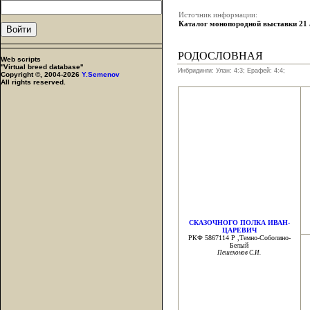
Источник информации:
Каталог монопородной выставки 21
РОДОСЛОВНАЯ
Web scripts
''Virtual breed database''
Инбридинги: Улан: 4:3; Ерафей: 4:4;
Copyright ©, 2004-2026
Y.Semenov
All rights reserved.
СКАЗОЧНОГО ПОЛКА ИВАН-
ЦАРЕВИЧ
РКФ 5867114 Р ,Темно-Соболино-
Белый
Пешехонов С.И.