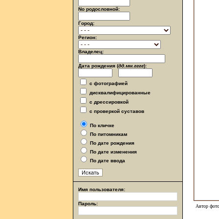
No родословной:
Город:
Регион:
Владелец:
Дата рождения (
дд.мм.гггг
):
с фотографией
дисквалифицированные
с дрессировкой
с проверкой суставов
По кличке
По питомникам
По дате рождения
По дате изменения
По дате ввода
Имя пользователя:
Пароль:
Автор фото