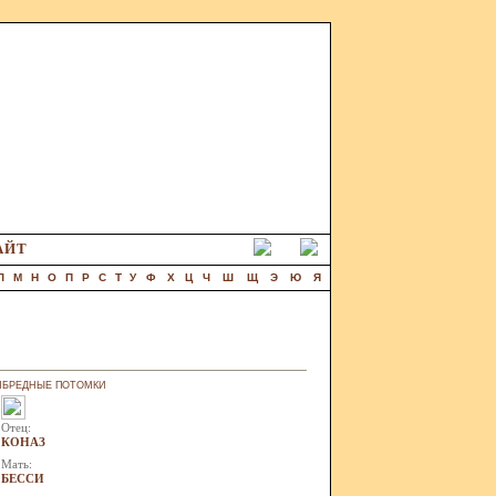
АЙТ
Л
М
Н
О
П
Р
С
Т
У
Ф
Х
Ц
Ч
Ш
Щ
Э
Ю
Я
НБРЕДНЫЕ ПОТОМКИ
Отец:
КОНАЗ
Мать:
БЕССИ