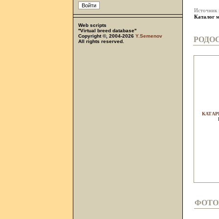
Источник
Каталог м
Web scripts
''Virtual breed database''
Copyright ©, 2004-2026
Y.Semenov
РОДО
All rights reserved.
КАТАР
ФОТО