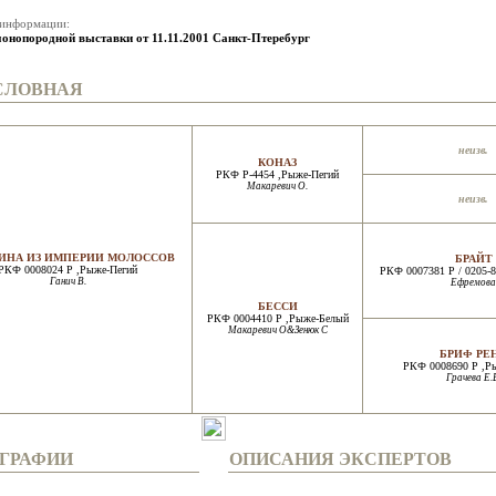
 информации:
онопородной выставки от 11.11.2001 Санкт-Птеребург
СЛОВНАЯ
неизв.
КОНАЗ
РКФ Р-4454 ,Рыже-Пегий
Макаревич О.
неизв.
ИНА ИЗ ИМПЕРИИ МОЛОССОВ
БРАЙТ
РКФ 0008024 Р ,Рыже-Пегий
РКФ 0007381 Р / 0205-
Ганич В.
Ефремова
БЕССИ
РКФ 0004410 Р ,Рыже-Белый
Макаревич О&Зенюк С
БРИФ РЕ
РКФ 0008690 Р ,Р
Грачева Е.
ГРАФИИ
ОПИСАНИЯ ЭКСПЕРТОВ