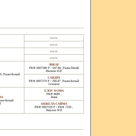
неизв.
неизв.
неизв.
неизв.
ЗИКАР
РКФ 0007380 Р / 047-86 ,Рыже-Пегий
Иванова Н.И.
89 ,Рыже-Белый
САНДРА
РКФ 0007379 Р / 266-87 ,Рыже-Белый
Семенова
ЕЛОУ ФОМА
РКФ 8689 ,
НА
Зенюк
ыже-Белый
В.
АНЖЕЛА-САЙМА
РКФ 0007339 Р / РКФ 7339 ,
Эверлинг М.В.