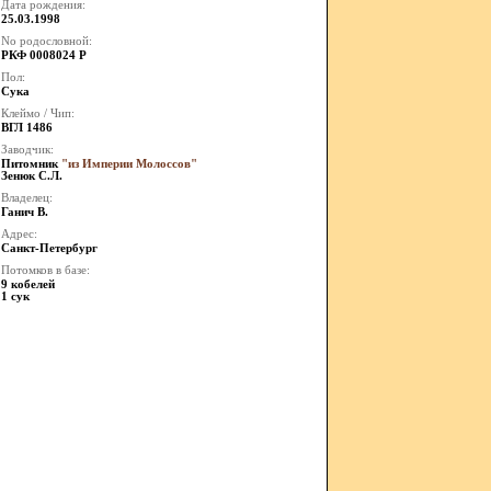
Дата рождения:
25.03.1998
No родословной:
РКФ 0008024 Р
Пол:
Сука
Клеймо / Чип:
ВГЛ 1486
Заводчик:
Питомник
"из Империи Молоссов"
Зенюк С.Л.
Владелец:
Ганич В.
Адрес:
Санкт-Петербург
Потомков в базе:
9 кобелей
1 сук