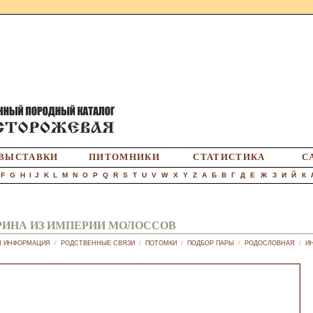
ВЫСТАВКИ
ПИТОМНИКИ
СТАТИСТИКА
С
F
G
H
I
J
K
L
M
N
O
P
Q
R
S
T
U
V
W
X
Y
Z
А
Б
В
Г
Д
Е
Ж
З
И
Й
К
РИНА ИЗ ИМПЕРИИ МОЛОССОВ
Я ИНФОРМАЦИЯ
/
РОДСТВЕННЫЕ СВЯЗИ
/
ПОТОМКИ
/
ПОДБОР ПАРЫ
/
РОДОСЛОВНАЯ
/
И