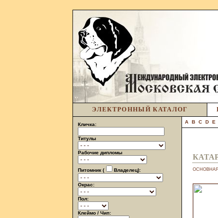
ЭЛЕКТРОННЫЙ КАТАЛОГ
A
B
C
D
E
Кличка:
Титулы
Рабочие дипломы
КАТА
ОСНОВНА
Питомник (
Владелец):
Окрас:
Пол:
Клеймо / Чип: