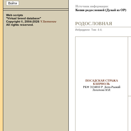
Источник информации:
Копия родословной (Дунай из ОР)
Web scripts
''Virtual breed database''
Copyright ©, 2004-2026
Y.Semenov
РОДОСЛОВНАЯ
All rights reserved.
Инбридинги: Том: 4:4;
ПОСАДСКАЯ СТРАЖА
КАПРИОЛЬ
РКФ 3134810 Р ,Бело-Рыжий
Липатова М.И.