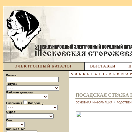
ЭЛЕКТРОННЫЙ КАТАЛОГ
ВЫСТАВКИ
П
A
B
C
D
E
F
G
H
I
J
K
L
M
N
O
Кличка:
Титулы
Рабочие дипломы
ПОСАДСКАЯ СТРАЖА 
ОСНОВНАЯ ИНФОРМАЦИЯ
/
РОДСТВЕН
Питомник (
Владелец):
Окрас:
Пол:
Клеймо / Чип: