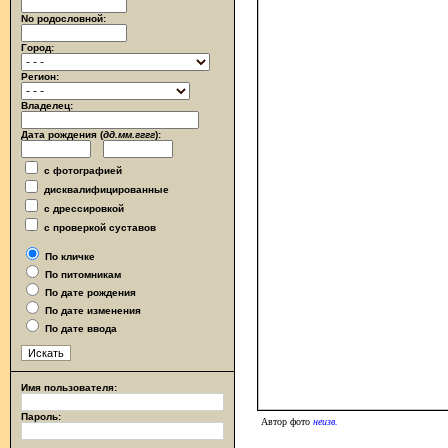
No родословной:
Город:
Регион:
Владелец:
Дата рождения (
дд.мм.гггг
):
с фотографией
дисквалифицированные
с дрессировкой
с проверкой суставов
По кличке
По питомникам
По дате рождения
По дате изменения
По дате ввода
Имя пользователя:
Пароль:
Автор фото
неизв.