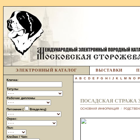
ЭЛЕКТРОННЫЙ КАТАЛОГ
ВЫСТАВКИ
П
A
B
C
D
E
F
G
H
I
J
K
L
M
N
O
Кличка:
Титулы
Рабочие дипломы
ПОСАДСКАЯ СТРАЖА 
ОСНОВНАЯ ИНФОРМАЦИЯ
/
РОДСТВЕН
Питомник (
Владелец):
Окрас:
Пол:
Клеймо / Чип: