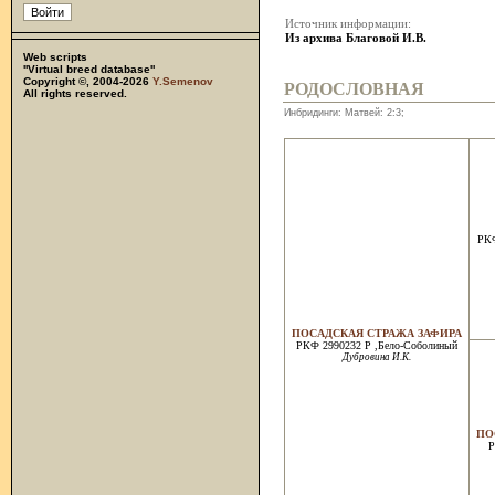
Источник информации:
Из архива Благовой И.В.
Web scripts
''Virtual breed database''
Copyright ©, 2004-2026
Y.Semenov
РОДОСЛОВНАЯ
All rights reserved.
Инбридинги: Матвей: 2:3;
РКФ
ПОСАДСКАЯ СТРАЖА ЗАФИРА
РКФ 2990232 Р ,Бело-Соболиный
Дубровина И.К.
ПО
Р