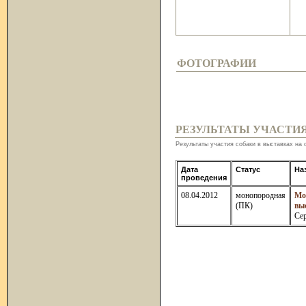
ФОТОГРАФИИ
РЕЗУЛЬТАТЫ УЧАСТИ
Результаты участия собаки в выставках на 
Дата
Статус
На
проведения
08.04.2012
монопородная
Мо
(ПК)
вы
Се