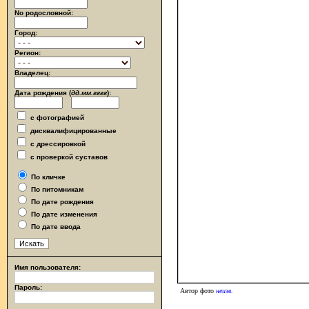
No родословной:
Город:
Регион:
Владелец:
Дата рождения (
дд.мм.гггг
):
с фотографией
дисквалифицированные
с дрессировкой
с проверкой суставов
По кличке
По питомникам
По дате рождения
По дате изменения
По дате ввода
Имя пользователя:
Пароль:
Автор фото
неизв.