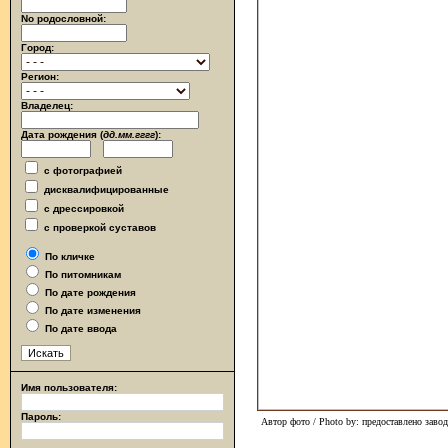
No родословной:
Город:
Регион:
Владелец:
Дата рождения (
дд.мм.гггг
):
с фотографией
дисквалифицированные
с дрессировкой
с проверкой суставов
По кличке
По питомникам
По дате рождения
По дате изменения
По дате ввода
Имя пользователя:
Пароль:
Автор фото / Photo by: предоставлено заво