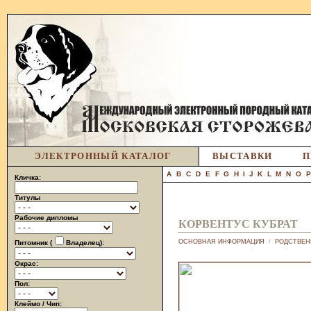
ЭЛЕКТРОННЫЙ КАТАЛОГ
ВЫСТАВКИ
П
A
B
C
D
E
F
G
H
I
J
K
L
M
N
O
Кличка:
Титулы
Рабочие дипломы
КОРВЕНТУС КУБРАТ
ОСНОВНАЯ ИНФОРМАЦИЯ
/
РОДСТВЕН
Питомник (
Владелец):
Окрас:
Пол:
Клеймо / Чип: