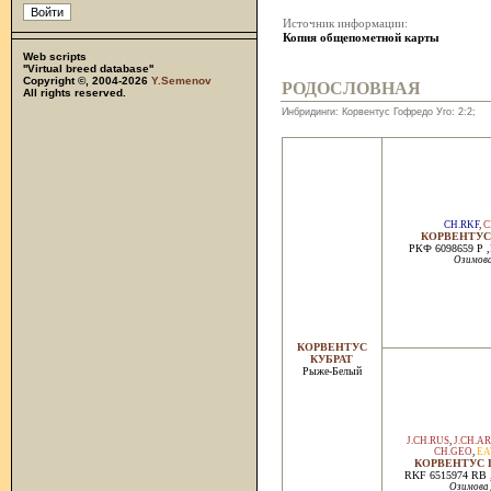
Источник информации:
Копия общепометной карты
Web scripts
''Virtual breed database''
Copyright ©, 2004-2026
Y.Semenov
РОДОСЛОВНАЯ
All rights reserved.
Инбридинги: Корвентус Гофредо Уго: 2:2;
CH.RKF
,
C
КОРВЕНТУС
РКФ 6098659 Р 
Озимова
КОРВЕНТУС
КУБРАТ
Рыже-Белый
J.CH.RUS
,
J.CH.A
CH.GEO
,
EA
КОРВЕНТУС 
RKF 6515974 RB 
Озимова 