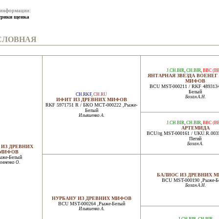
 информации:
трики щенка
СЛОВНАЯ
J.CH.BIR
,
CH.BIR
,
BBC (B
ЯНТАРНАЯ ЗВЕЗДА ВОЕНЕГ
МИФОВ
BCU MST-000211 / RKF 4893134
Белый
CH.RKF
,
CH.RU
Бохан А.Н.
ИФИТ ИЗ ДРЕВНИХ МИФОВ
RKF 5971751 R / БКО МСТ-000222 ,Рыже-
Белый
Ильяшенко А.
J.CH.BIR
,
CH.BIR
,
BBC (B
АРТЕМИДА
BCU/rg MST-000161 / UKU.R.003
Пегий
Бохан А.
 ИЗ ДРЕВНИХ
МИФОВ
ыже-Белый
овненко О.
БАЛИОС ИЗ ДРЕВНИХ 
BCU MST-000190 ,Рыже-Б
Бохан А.Н.
НУРБАНУ ИЗ ДРЕВНИХ МИФОВ
BCU MST-000264 ,Рыже-Белый
Ильяшенко А.