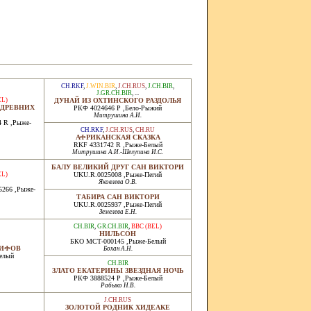
CH.RKF
,
J.WIN.BIR
,
J.CH.RUS
,
J.CH.BIR
,
J.GR.CH.BIR
, ...
EL)
ДУНАЙ ИЗ ОХТИНСКОГО РАЗДОЛЬЯ
 ДРЕВНИХ
РКФ 4024646 Р ,Бело-Рыжий
Митрушина А.И.
 R ,Рыже-
CH.RKF
,
J.CH.RUS
,
CH.RU
АФРИКАНСКАЯ СКАЗКА
RKF 4331742 R ,Рыже-Белый
Митрушина А.И.-Шелупина И.С.
БАЛУ ВЕЛИКИЙ ДРУГ САН ВИКТОРИ
EL)
UKU.R.0025008 ,Рыже-Пегий
Яковлева О.В.
5266 ,Рыже-
ТАБИРА САН ВИКТОРИ
UKU.R.0025937 ,Рыже-Пегий
Земелева Е.Н.
CH.BIR
,
GR.CH.BIR
,
BBC (BEL)
НИЛЬСОН
БКО МСТ-000145 ,Рыже-Белый
МИФОВ
Бохан А.Н.
елый
CH.BIR
ЗЛАТО ЕКАТЕРИНЫ ЗВЕЗДНАЯ НОЧЬ
РКФ 3888524 Р ,Рыже-Белый
Рабыко Н.В.
J.CH.RUS
ЗОЛОТОЙ РОДНИК ХИДЕАКЕ