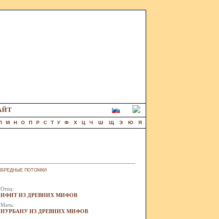
АЙТ
Л
М
Н
О
П
Р
С
Т
У
Ф
Х
Ц
Ч
Ш
Щ
Э
Ю
Я
НБРЕДНЫЕ ПОТОМКИ
Отец:
ИФИТ ИЗ ДРЕВНИХ МИФОВ
Мать:
НУРБАНУ ИЗ ДРЕВНИХ МИФОВ