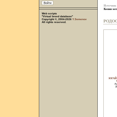
Источник
Копия ме
Web scripts
''Virtual breed database''
Copyright ©, 2004-2026
Y.Semenov
РОДО
All rights reserved.
ЮГАЙ
Р
В