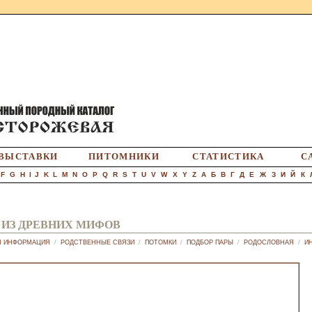
ВЫСТАВКИ
ПИТОМНИКИ
СТАТИСТИКА
С
F
G
H
I
J
K
L
M
N
O
P
Q
R
S
T
U
V
W
X
Y
Z
А
Б
В
Г
Д
Е
Ж
З
И
Й
К
 ИЗ ДРЕВНИХ МИФОВ
Я ИНФОРМАЦИЯ
/
РОДСТВЕННЫЕ СВЯЗИ
/
ПОТОМКИ
/
ПОДБОР ПАРЫ
/
РОДОСЛОВНАЯ
/
И