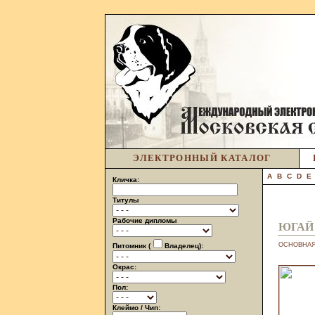
ЭЛЕКТРОННЫЙ КАТАЛОГ
A
B
C
D
E
Кличка:
Титулы
Рабочие дипломы
ЮГАЙ
ОСНОВНА
Питомник (
Владелец):
Окрас:
Пол:
Клеймо / Чип: