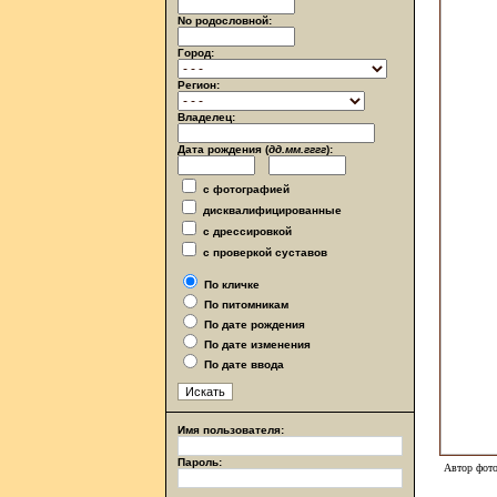
No родословной:
Город:
Регион:
Владелец:
Дата рождения (
дд.мм.гггг
):
с фотографией
дисквалифицированные
с дрессировкой
с проверкой суставов
По кличке
По питомникам
По дате рождения
По дате изменения
По дате ввода
Имя пользователя:
Пароль:
Автор фото