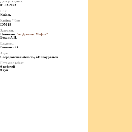
Дата рождения:
01.03.2023
Пол:
Кобель
Клеймо / Чип:
IDM 19
Заводчик:
Питомник
"из Древних Мифов"
Бохан А.Н.
Владелец:
Вовненко О.
Адрес:
Свердловская область, г.Новоуральск
Потомков в базе:
0 кобелей
0 сук